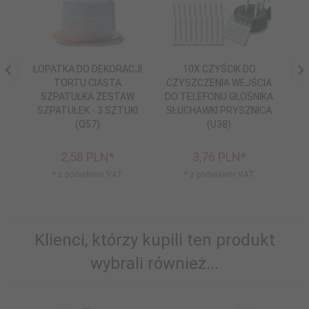
ŁOPATKA DO DEKORACJI
10X CZYŚCIK DO
TORTU CIASTA
CZYSZCZENIA WEJŚCIA
SZPATUŁKA ZESTAW
DO TELEFONU GŁOŚNIKA
H
SZPATUŁEK - 3 SZTUKI
SŁUCHAWKI PRYSZNICA
(Q57)
(U38)
L
2,
58
PLN*
3,
76
PLN*
* z podatkiem VAT
* z podatkiem VAT
Klienci, którzy kupili ten produkt
wybrali również...