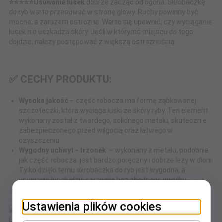
⭐️⭐️⭐️⭐️⭐️Usuwanie łusek
dobrze zacząć od ogona. Skrobaczkę
do ryb warto przesuwać w stronę głowy. Ruchy powinny być
mocne, a zarazem ostrożne. Warto się upewnić, czy wyciąganie
łusek nie uszkadza skóry. Jeśli w którymś miejscu do tego
dojdzie, należy postępować z większą ostrożnością.
✅ CECHY PRODUKTU:
Wysoka jakość -
część robocza ma formę ząbkowanej
szczoteczki, która wyciąga łuski ze skóry ryby. Ten element
wykonany został z twardego, solidnego metalu, skutecznie
zabezpieczonego przed wilgocią oraz łatwego w
czyszczeniu
Wygodny uchwyt - trzonek
– wykonany z metalu, podobnie
jak część robocza. jest bardzo poręczny i dobrze leży w dłoni.
Tylko dzięki temu skrobaczka do ryb jest wygodna, a
usuwanie łusek idzie sprawnie bez zbędnego wysiłku
Praktyczna
- haczyk na końcu urządzenia pozwoli ci na jego
łatwe zawieszenie
Ustawienia plików cookies