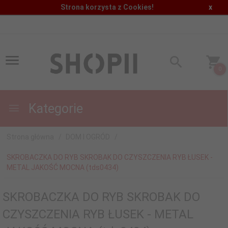
Strona korzysta z Cookies!
x
0
Kategorie
Strona główna
DOM I OGRÓD
SKROBACZKA DO RYB SKROBAK DO CZYSZCZENIA RYB ŁUSEK -
METAL JAKOŚĆ MOCNA (tds0434)
SKROBACZKA DO RYB SKROBAK DO
CZYSZCZENIA RYB ŁUSEK - METAL