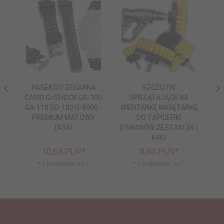
PASEK DO ZEGARKA
SZCZOTKI
CASIO G=SHOCK GA-100
SPRZĄTAJĄCE NA
W
GA-110 GD-100 G-8900 -
WIERTARKĘ WKRĘTARKĘ
PREMIUM MATOWY
DO TAPICERKI
P
(A54)
DYWANÓW ZESTAW 3X (
K46)
10,
68
PLN*
8,
80
PLN*
* z podatkiem VAT
* z podatkiem VAT