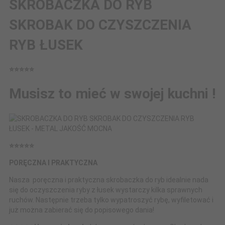
SKROBACZKA DO RYB
SKROBAK DO CZYSZCZENIA
RYB ŁUSEK
⭐️⭐️⭐️⭐️⭐️
Musisz to mieć w swojej kuchni !
⭐️⭐️⭐️⭐️⭐️
PORĘCZNA I PRAKTYCZNA
Nasza poręczna i praktyczna skrobaczka do ryb idealnie nada
się do oczyszczenia ryby z łusek wystarczy kilka sprawnych
ruchów. Następnie trzeba tylko wypatroszyć rybę, wyfiletować i
już można zabierać się do popisowego dania!