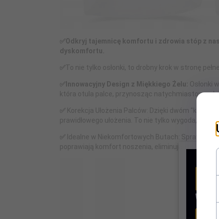
✅Odkryj tajemnicę komfortu i zdrowia stóp z na
dyskomfortu.
✅
To nie tylko osłonki, to drobny krok w stronę peł
✅Innowacyjny Design z Miękkiego Żelu:
Osłonki w
która otula palce, przynosząc natychmiastową ulg
✅
Korekcja Ułożenia Palców: Dzięki dwóm "kieszeni
prawidłowego ułożenia. To nie tylko wygoda, to takż
✅
Idealne w Niekomfortowych Butach: Sprawdzą si
poprawiają komfort noszenia, eliminując problemat