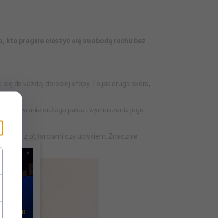
, kto pragnie cieszyć się swobodą ruchu bez
się do każdej dorosłej stopy. To jak druga skóra,
 odseparowanie dużego palca i wymuszenie jego
roblem z obtarciami czy uciskiem. Znacznie
×