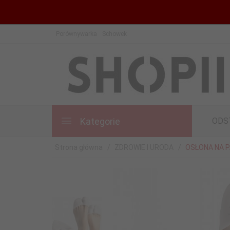
Porównywarka
Schowek
Kategorie
ODS
Strona główna
ZDROWIE I URODA
OSŁONA NA P