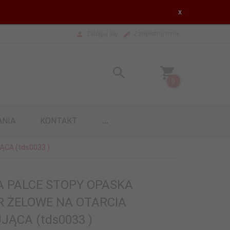
x
Zaloguj się
Zarejestruj mnie
0
ANIA
KONTAKT
...
CA (tds0033 )
A PALCE STOPY OPASKA
R ŻELOWE NA OTARCIA
ĄCA (tds0033 )