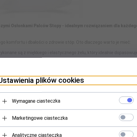
szymi Osłonkami Palców Stopy - idealnym rozwiązaniem dla każdego
nego komfortu i dbałości o zdrowie stóp. Oto dlaczego warto je mieć:
ykonane są z miękkiego i elastycznego żelu, który idealnie dopasowuje 
ę.
om", jednej na duży palec i drugiej na pozostałe, osłonka pozwala na
e profilaktyka dla zdrowia stóp.
Ustawienia plików cookies
ę doskonale w zbyt ciasnych, niewygodnych butach, które sprawiają p
yczne odciski.
Wymagane ciasteczka
Marketingowe ciasteczka
Analityczne ciasteczka