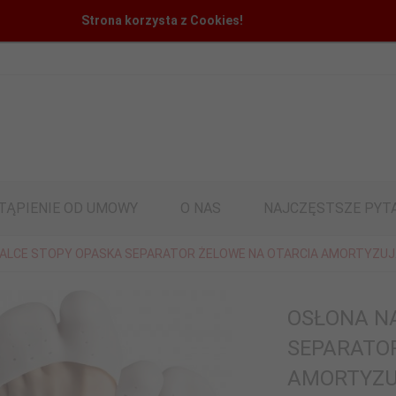
Strona korzysta z Cookies!
TĄPIENIE OD UMOWY
O NAS
NAJCZĘSTSZE PYT
ALCE STOPY OPASKA SEPARATOR ŻELOWE NA OTARCIA AMORTYZUJĄ
OSŁONA N
SEPARATO
AMORTYZUJ