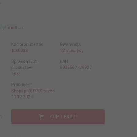
*
ny!
5 szt.
Kod producenta:
Gwarancja:
tds0033
12 miesięcy
Sprzedanych
EAN:
produktów:
5905567726927
198
Producent:
Shopii.pl (GSPR) przed
13.12.2024
KUP TERAZ!