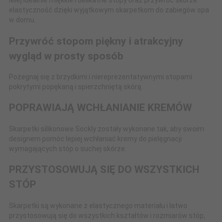
Miej idealnie miękkie i delikatne stopy oraz przywróć skórze
elastyczność dzięki wyjątkowym skarpetkom do zabiegów spa
w domu.
Przywróć stopom piękny i atrakcyjny
wygląd w prosty sposób
Pożegnaj się z brzydkimi i niereprezentatywnymi stopami
pokrytymi popękaną i spierzchniętą skórą.
POPRAWIAJĄ WCHŁANIANIE KREMÓW
Skarpetki silikonowe Sockly zostały wykonane tak, aby swoim
designem pomóc lepiej wchłaniać kremy ​​do pielęgnacji
wymagających stóp o suchej skórze.
PRZYSTOSOWUJĄ SIĘ DO WSZYSTKICH
STÓP
Skarpetki są wykonane z elastycznego materiału i łatwo
przystosowują się do wszystkich kształtów i rozmiarów stóp,