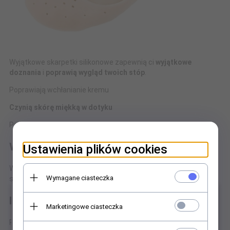
Wyjątkowe skarpetki silikonowe zapewnią ci
wyjątkowe
doznania
i
poprawią wygląd twoich stóp
.
Poprawiają wchłanianie kremu
Czynią skórę miękką w dotyku
Pomagają przywrócić elastyczność skóry
WYGODA:
Ustawienia plików cookies
Wykonane są z silikonu i są wyjątkowo miękkie i delikatne dla
Wymagane ciasteczka
skóry, tak więc nawet nie poczujesz, że je nosisz.
×
PRZEWIEWNOŚĆ:
Marketingowe ciasteczka
Perforowany design wzdłuż całych skarpetek pozwala skórze