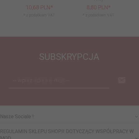
10,
68
PLN*
8,
80
PLN*
* z podatkiem VAT
* z podatkiem VAT
SUBSKRYPCJA
-- wpisz adres e-mail --
Nasze Sociale !
REGULAMIN SKLEPU SHOPII DOTYCZĄCY WSPÓŁPRACY W
MOD