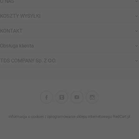
O NAS
KOSZTY WYSYŁKI
KONTAKT
Obsługa klienta
TDS COMPANY Sp. Z O.O.
Informacja o cookies
|
oprogramowanie sklepu internetowego
RedCart.pl
biuro@shopii.pl biuroshopii@gmail.com