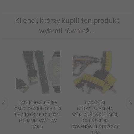
Klienci, którzy kupili ten produkt
wybrali również...
PASEK DO ZEGARKA
SZCZOTKI
CASIO G=SHOCK GA-100
SPRZĄTAJĄCE NA
W
GA-110 GD-100 G-8900 -
WIERTARKĘ WKRĘTARKĘ
PREMIUM MATOWY
DO TAPICERKI
P
(A54)
DYWANÓW ZESTAW 3X (
K46)