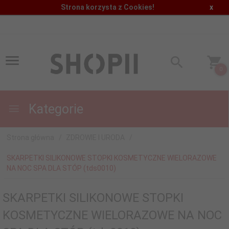
Strona korzysta z Cookies!
x
0
Kategorie
Strona główna
ZDROWIE I URODA
SKARPETKI SILIKONOWE STOPKI KOSMETYCZNE WIELORAZOWE
NA NOC SPA DLA STÓP (tds0010)
SKARPETKI SILIKONOWE STOPKI
KOSMETYCZNE WIELORAZOWE NA NOC