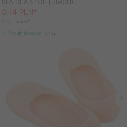
SPA DLA STÓP (tds0010)
8,
14
PLN*
* z podatkiem VAT
Produkt dostępny!
241 szt.