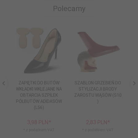
Polecamy
ZAPIĘTKI DO BUTÓW
SZABLON GRZEBIEŃ DO
WKŁADKI WKLEJANE NA
STYLIZACJI BRODY
C
OBTARCIA SZPILEK
ZAROSTU WĄSÓW (S10
SN
PÓŁBUTÓW ADIDASÓW
)
(L56)
3,
98
PLN*
2,
83
PLN*
* z podatkiem VAT
* z podatkiem VAT