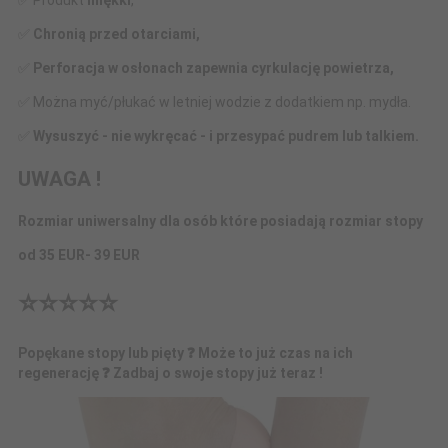
✅ Produkt
miękki
,
✅
Chronią przed otarciami,
✅
Perforacja w osłonach zapewnia cyrkulację powietrza,
✅ Można myć/płukać w letniej wodzie z dodatkiem np. mydła.
✅
Wysuszyć - nie wykręcać - i przesypać pudrem lub talkiem.
UWAGA !
Rozmiar uniwersalny
dla osób które posiadają rozmiar stopy
od 35 EUR- 39 EUR
⭐⭐⭐⭐⭐
P
opękane stopy lub pięty ❓ Może to już czas na ich
regenerację ❓
Zadbaj o swoje stopy już teraz !