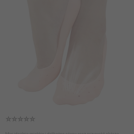
⭐⭐⭐⭐⭐