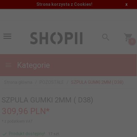
Strona korzysta z Cookies!
x
0
Kategorie
Strona główna
POZOSTAŁE
SZPULA GUMKI 2MM ( D38)
SZPULA GUMKI 2MM ( D38)
309,
96
PLN*
* z podatkiem VAT
Produkt dostępny!
17 szt.