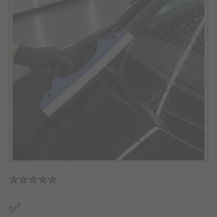
⭐⭐⭐⭐⭐
✅