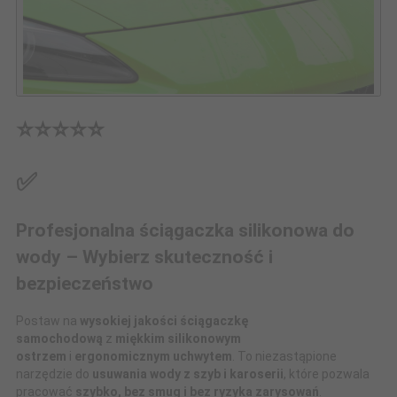
⭐⭐⭐⭐⭐
✅
Profesjonalna ściągaczka silikonowa do
wody – Wybierz skuteczność i
bezpieczeństwo
Postaw na
wysokiej jakości ściągaczkę
samochodową
z
miękkim silikonowym
ostrzem
i
ergonomicznym uchwytem
. To niezastąpione
narzędzie do
usuwania wody z szyb i karoserii
, które pozwala
pracować
szybko, bez smug i bez ryzyka zarysowań
.