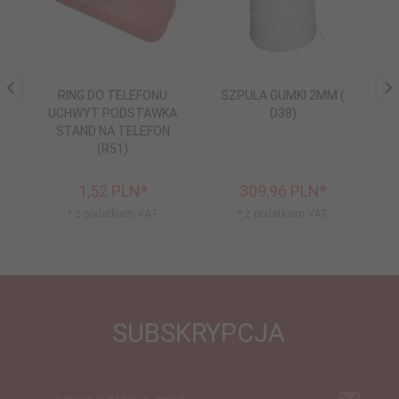
RING DO TELEFONU
SZPULA GUMKI 2MM (
Z
UCHWYT PODSTAWKA
D38)
D
STAND NA TELEFON
(R51)
F
1,
52
PLN*
309,
96
PLN*
* z podatkiem VAT
* z podatkiem VAT
SUBSKRYPCJA