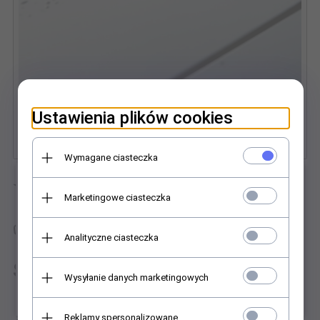
Ustawienia plików cookies
Wymagane ciasteczka
×
⭐⭐⭐⭐⭐
Marketingowe ciasteczka
✅
Analityczne ciasteczka
Specyfikacja techniczna
Wysyłanie danych marketingowych
Typ:
Rakla / ściągaczka silikonowa do wody folii
Reklamy spersonalizowane
Szerokość ostrza:
30 cm