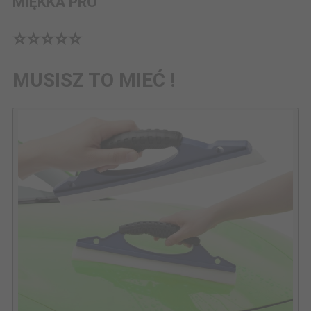
MIĘKKA PRO
⭐️⭐️⭐️⭐️⭐️
MUSISZ TO MIEĆ !