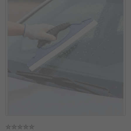
⭐⭐⭐⭐⭐