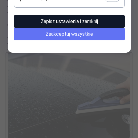
Materiał ostrza:
Miękki silikon
Uchwyt:
Wytrzymałe tworzywo sztuczne, ergonomiczny
kształt
Zapisz ustawienia i zamknij
Zastosowanie:
Osuszanie szyb i karoserii, montaż folii,
aplikacja naklejek i winyli
Zaakceptuj wszystkie
Waga z opakowaniem:
0,1 kg
Bezpieczeństwo:
Nie rysuje powierzchni
Ilość 1 sztuka