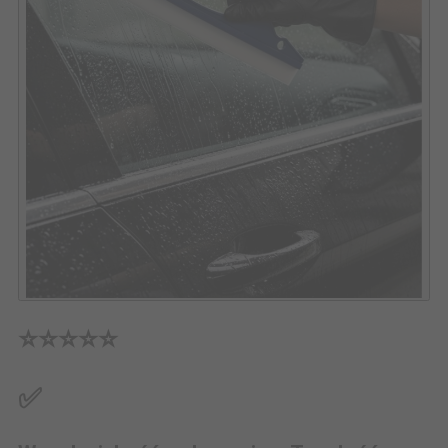
⭐⭐⭐⭐⭐
✅