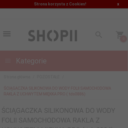
Strona korzysta z Cookies!
x
0
Kategorie
Strona główna
POZOSTAŁE
ŚCIĄGACZKA SILIKONOWA DO WODY FOLII SAMOCHODOWA
RAKLA Z UCHWYTEM MIĘKKA PRO ( tds0886)
ŚCIĄGACZKA SILIKONOWA DO WODY
FOLII SAMOCHODOWA RAKLA Z