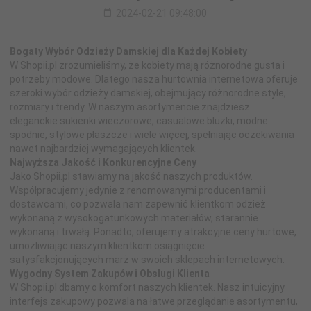
2024-02-21 09:48:00
Bogaty Wybór Odzieży Damskiej dla Każdej Kobiety
W Shopii.pl zrozumieliśmy, że kobiety mają różnorodne gusta i
potrzeby modowe. Dlatego nasza hurtownia internetowa oferuje
szeroki wybór odzieży damskiej, obejmujący różnorodne style,
rozmiary i trendy. W naszym asortymencie znajdziesz
eleganckie sukienki wieczorowe, casualowe bluzki, modne
spodnie, stylowe płaszcze i wiele więcej, spełniając oczekiwania
nawet najbardziej wymagających klientek.
Najwyższa Jakość i Konkurencyjne Ceny
Jako Shopii.pl stawiamy na jakość naszych produktów.
Współpracujemy jedynie z renomowanymi producentami i
dostawcami, co pozwala nam zapewnić klientkom odzież
wykonaną z wysokogatunkowych materiałów, starannie
wykonaną i trwałą. Ponadto, oferujemy atrakcyjne ceny hurtowe,
umożliwiając naszym klientkom osiągnięcie
satysfakcjonujących marż w swoich sklepach internetowych.
Wygodny System Zakupów i Obsługi Klienta
W Shopii.pl dbamy o komfort naszych klientek. Nasz intuicyjny
interfejs zakupowy pozwala na łatwe przeglądanie asortymentu,