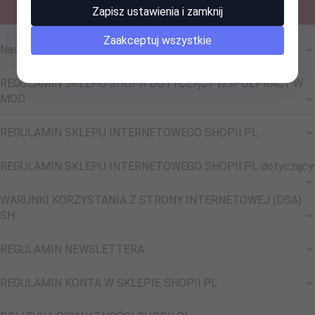
Zapisz ustawienia i zamknij
Zaakceptuj wszystkie
Nasze Sociale !
REGULAMIN SKLEPU SHOPII DOTYCZĄCY WSPÓŁPRACY W
MOD
REGULAMIN SKLEPU INTERNETOWEGO SHOPII.PL
REGULAMIN SKLEPU INTERNETOWEGO SHOPII.PL dotyczący
WARUNKI KORZYSTANIA Z STRONY INTERNETOWEJ (DSA)
SH
REGULAMIN NEWSLETTERA
REGULAMIN KONTA W SKLEPIE SHOPII.PL