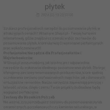
płytek
2024-02-19 22:33:00
Szukasz profesjonalnych narzędzi do poziomowania płytek w
atrakcyjnych cenach? Witamy w Shopii.pl - Twojej hurtowni
internetowej, gdzie znajdziesz szeroki wybór zestawów do
poziomowania płytek, które ułatwią Ci wykonanie perfekcyjnych
prac wykończeniowych!
Profesjonalne Narzędzia dla Profesjonalistów i
Majsterkowiczów
W Shopii.pl zrozumieliśmy, jak istotne jest odpowiednie
narzędzie do wykonania idealnego poziomowania płytek. Dlatego
oferujemy zestawy renomowanych producentów, które spełnią
oczekiwania zarówno profesjonalnych majstrów, jak i domowych
entuzjastów remontów. Nasze narzędzia zapewniają precyzję i
łatwość użycia, dzięki czemu Twoje projekty budowlane będą
wyglądać perfekcyjnie.
Zestawy dla Wszelkich Potrzeb
Nie ważne, czy potrzebujesz zestawu do poziomowania płytek
ceramicznych, porcelanowych czy kamienia naturalnego, w