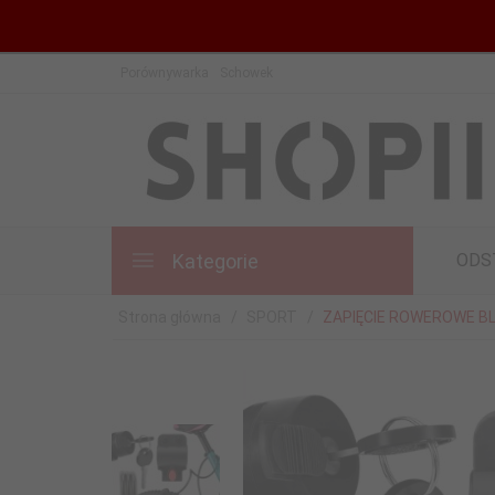
Porównywarka
Schowek
Kategorie
ODS
Strona główna
SPORT
ZAPIĘCIE ROWEROWE BL