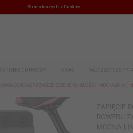
Strona korzysta z Cookies!
TĄPIENIE OD UMOWY
O NAS
NAJCZĘSTSZE PYT
OKADA DO ROWERU ZABEZPIECZENIE NA KLUCZYK - MOCNA LINKA ( td
ZAPIĘCIE
ROWERU ZA
MOCNA LIN