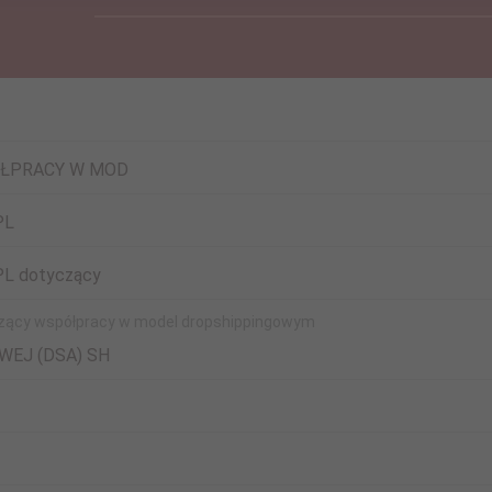
ÓŁPRACY W MOD
PL
L dotyczący
ący współpracy w model dropshippingowym
WEJ (DSA) SH