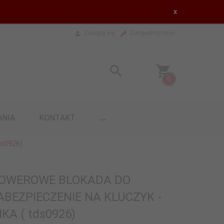
x
Zaloguj się
Zarejestruj mnie
0
ANIA
KONTAKT
...
s0926)
 ROWEROWE BLOKADA DO
BEZPIECZENIE NA KLUCZYK -
KA ( tds0926)