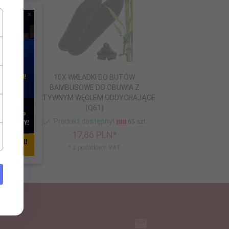
×
CZEŃ
10X WKŁADKI DO BUTÓW
A
BAMBUSOWE DO OBUWIA Z
AKTYWNYM WĘGLEM ODDYCHAJĄCE
(Q61)
Produkt dostępny!
zt.
65 szt.
17,
86
PLN*
* z podatkiem VAT