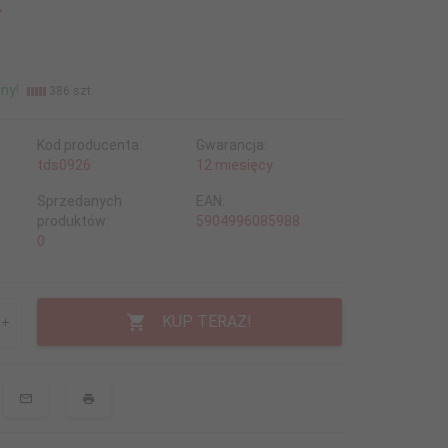
*
ny!
386 szt.
Kod producenta:
Gwarancja:
tds0926
12 miesięcy
Sprzedanych
EAN:
produktów:
5904996085988
0
KUP TERAZ!