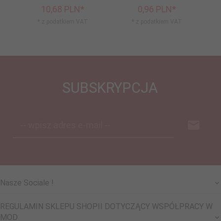
10,
68
PLN*
0,
96
PLN*
* z podatkiem VAT
* z podatkiem VAT
SUBSKRYPCJA
-- wpisz adres e-mail --
Nasze Sociale !
REGULAMIN SKLEPU SHOPII DOTYCZĄCY WSPÓŁPRACY W
MOD