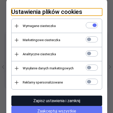
Polecamy
Ustawienia plików cookies
Wymagane ciasteczka
×
Marketingowe ciasteczka
Analityczne ciasteczka
SZCZOTKI
ŁOPATKA DO DEKORACJI
Wysyłanie danych marketingowych
SPRZĄTAJĄCE NA
TORTU CIASTA
C
WIERTARKĘ WKRĘTARKĘ
SZPATUŁKA ZESTAW
DO
DO TAPICERKI
SZPATUŁEK - 3 SZTUKI
S
Reklamy spersonalizowane
DYWANÓW ZESTAW 3X (
(Q57)
K46)
8,
80
PLN*
2,
58
PLN*
Zapisz ustawienia i zamknij
* z podatkiem VAT
* z podatkiem VAT
Zaakceptuj wszystkie