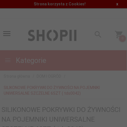
Strona korzysta z Cookies!
x
0
Kategorie
Strona główna
DOM I OGRÓD
SILIKONOWE POKRYWKI DO ŻYWNOŚCI NA POJEMNIKI
UNIWERSALNE SZCZELNE 6SZT ( tds0042)
SILIKONOWE POKRYWKI DO ŻYWNOŚCI
NA POJEMNIKI UNIWERSALNE