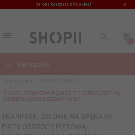
Strona korzysta z Cookies!
x
0
Kategorie
Strona główna
ZDROWIE I URODA
SKARPETKI ŻELOWE NA SPĘKANE PIĘTY OSTROGĘ PIĘTOWĄ
REGENERUJĄCE DO ZABIEGÓW (tds0851)
SKARPETKI ŻELOWE NA SPĘKANE
PIĘTY OSTROGĘ PIĘTOWĄ