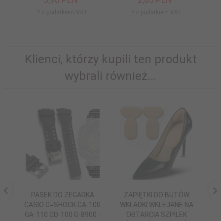
* z podatkiem VAT
* z podatkiem VAT
Klienci, którzy kupili ten produkt
wybrali również...
PASEK DO ZEGARKA
ZAPIĘTKI DO BUTÓW
CASIO G=SHOCK GA-100
WKŁADKI WKLEJANE NA
D
GA-110 GD-100 G-8900 -
OBTARCIA SZPILEK
C