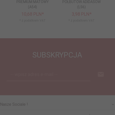
PREMIUM MATOWY
PÓŁBUTÓW ADIDASÓW
(A54)
(L56)
10,
68
PLN*
3,
98
PLN*
* z podatkiem VAT
* z podatkiem VAT
SUBSKRYPCJA
-- wpisz adres e-mail --
Nasze Sociale !