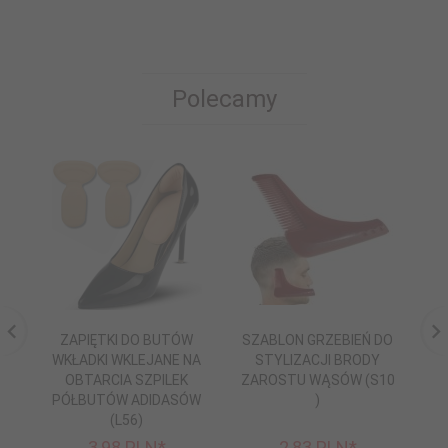
Polecamy
ZAPIĘTKI DO BUTÓW
SZABLON GRZEBIEŃ DO
WKŁADKI WKLEJANE NA
STYLIZACJI BRODY
C
OBTARCIA SZPILEK
ZAROSTU WĄSÓW (S10
SN
PÓŁBUTÓW ADIDASÓW
)
(L56)
3,
98
PLN*
2,
83
PLN*