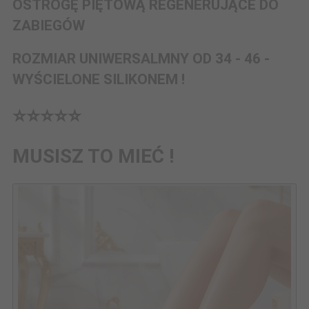
OSTROGĘ PIĘTOWĄ REGENERUJĄCE DO
ZABIEGÓW
ROZMIAR UNIWERSALMNY OD 34 - 46 -
WYŚCIELONE SILIKONEM !
⭐️⭐️⭐️⭐️⭐️
MUSISZ TO MIEĆ !