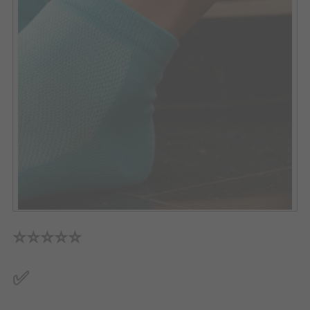
⭐⭐⭐⭐⭐
✅