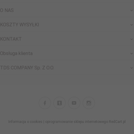
O NAS
KOSZTY WYSYŁKI
KONTAKT
Obsługa klienta
TDS COMPANY Sp. Z O.O.
Informacja o cookies
|
oprogramowanie sklepu internetowego
RedCart.pl
biuro@shopii.pl biuroshopii@gmail.com