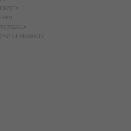
IERZĘTA
IECKO
TORYZACJA
ZYSTKIE PRODUKTY
FOREMKA DO
TAŚMA TAPE NANO
INTER
Y SILIKONOWA
WIELOKROTNEGO UŻYTKU
GRZECHOTK
DUBAJSKA
MOCNA DWUSTRONNA - 3
SENSORYCZN