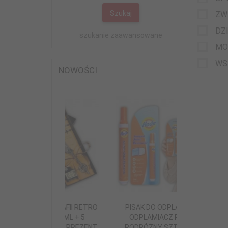
Szukaj
ZW
DZ
szukanie zaawansowane
MO
WS
NOWOŚCI
ALIGRAFII RETRO
PISAK DO ODPLAMIANIA
FORMA 
M 15 ML + 5
ODPLAMIACZ PISAKU
CZEKOLAD
I - NA PREZENT
PODRÓŻNY SZTYFT DO
DUŻA 