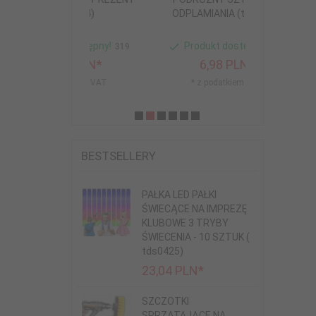
tds0974)
ODPLAMIANIA (tds0973)
CZEKOLAD
t dostępny!
Produkt dostępny!
Produkt
319
574
88
PLN*
6,
98
PLN*
3,
7
datkiem VAT
* z podatkiem VAT
* z pod
BESTSELLERY
PAŁKA LED PAŁKI
ŚWIECĄCE NA IMPREZĘ
KLUBOWE 3 TRYBY
ŚWIECENIA - 10 SZTUK (
tds0425)
23,
04
PLN*
SZCZOTKI
SPRZĄTAJĄCE NA