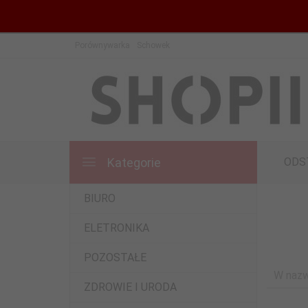
Porównywarka
Schowek
Kategorie
ODS
BIURO
ELETRONIKA
POZOSTAŁE
W nazw
ZDROWIE I URODA