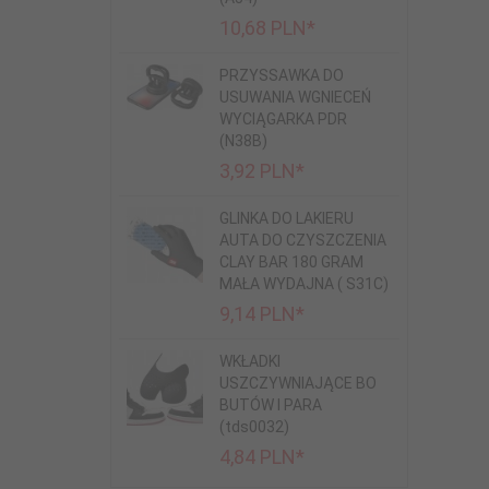
10,
68
PLN*
PRZYSSAWKA DO
USUWANIA WGNIECEŃ
WYCIĄGARKA PDR
(N38B)
3,
92
PLN*
GLINKA DO LAKIERU
AUTA DO CZYSZCZENIA
CLAY BAR 180 GRAM
MAŁA WYDAJNA ( S31C)
9,
14
PLN*
WKŁADKI
USZCZYWNIAJĄCE BO
BUTÓW I PARA
(tds0032)
4,
84
PLN*