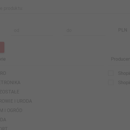
e produktu:
PLN
od
do
rie
Producen
URO
Shopi
ETRONIKA
Shopi
ZOSTAŁE
ROWIE I URODA
M I OGRÓD
DA
ORT