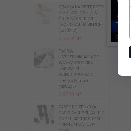
OPASKA NA PIETĘ PIĘTY
PĘKAJĄCE OKLUZJA
ORTEZA OSTROGI
REGENERACJA SILIKON
(tds0252)
3,
32
PLN*
TAŚMA
USZCZELNIAJĄCA DO
WANNY BRODZIKA
UMYWALKI
WODOODPORNA 3
metry x 36mm (
tds0255)
3,
98
PLN*
PASEK DO ZEGARKA
CASIO G=SHOCK GA-100
GA-110 GD-100 G-8900 -
PREMIUM MATOWY
(A54)