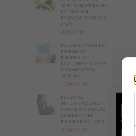
WIERTARKĘ WKRĘTARKĘ
DO TAPICERKI
DYWANÓW ZESTAW 3X
( K46)
8,
80
PLN*
PODUSZKA NA BÓL POD
KARK MASAŻ
KRĘGOSŁUPA
ROZLUŹNIACZ DLA SZYI
ULGA MASAŻER (
tds0326)
13,
90
PLN*
PODUSZKA
ORTOPEDYCZNA DO
SIEDZENIA LĘDŹWIOWA
SAMOCHODU NA
KRZESŁO FOTEL (V80)
21,
60
PLN*