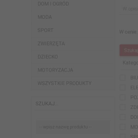
DOM I OGRÓD
W opisi
MODA
SPORT
W cenie:
ZWIERZĘTA
DZIECKO
Katego
MOTORYZACJA
BI
WSZYSTKIE PRODUKTY
EL
PO
SZUKAJ...
ZD
DO
Szukaj...
MO
SP