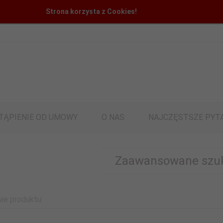
Strona korzysta z Cookies!
TĄPIENIE OD UMOWY
O NAS
NAJCZĘSTSZE PYT
Zaawansowane szu
ie produktu: