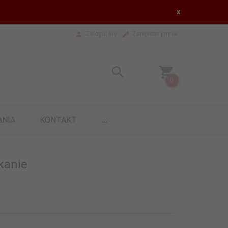
x
Zaloguj się
Zarejestruj mnie
0
ANIA
KONTAKT
...
kanie