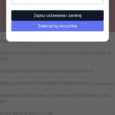
-- wpisz adres e-mail --
Zapisz ustawienia i zamknij
Zaakceptuj wszystkie
Nasze Sociale !
REGULAMIN SKLEPU SHOPII DOTYCZĄCY WSPÓŁPRACY W
MOD
REGULAMIN SKLEPU INTERNETOWEGO SHOPII.PL
REGULAMIN SKLEPU INTERNETOWEGO SHOPII.PL dotyczący
WARUNKI KORZYSTANIA Z STRONY INTERNETOWEJ (DSA)
SH
REGULAMIN NEWSLETTERA