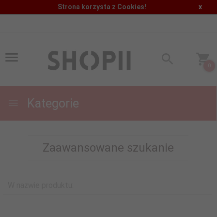
Strona korzysta z Cookies!
x
0
Kategorie
Zaawansowane szukanie
W nazwie produktu: