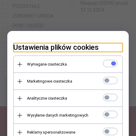
Shopii.pl (GSPR) przed
POZOSTAŁE
13.12.2024
ZDROWIE I URODA
DOM I OGRÓD
MODA
SPORT
Ustawienia plików cookies
ZWIERZĘTA
DZIECKO
Wymagane ciasteczka
MOTORYZACJA
Marketingowe ciasteczka
×
WSZYSTKIE
PRODUKTY
Analityczne ciasteczka
Wysyłanie danych marketingowych
SUBSKRYPCJA
Reklamy spersonalizowane