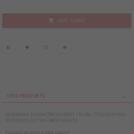
KUP TERAZ!
OPIS PRODUKTU
SILIKONOWA ŚCIĄGACZKA DO WODY 116 CM – TELESKOPOWA |
DO PODŁÓG, PŁYTEK, OKIEN I GARAŻU!
Pozbądź się wody w kilka sekund!