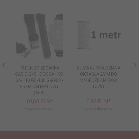
PASEK DO ZEGARKA
GUMA GUMKA DZIANA
P
CASIO G=SHOCK GA-100
OKRĄGŁA 2MM DO
GA-110 GD-100 G-8900 -
MASECZEK MIĘKKA
P
PREMIUM MATOWY
(C79)
D
(A54)
10,
68
PLN*
0,
96
PLN*
* z podatkiem VAT
* z podatkiem VAT