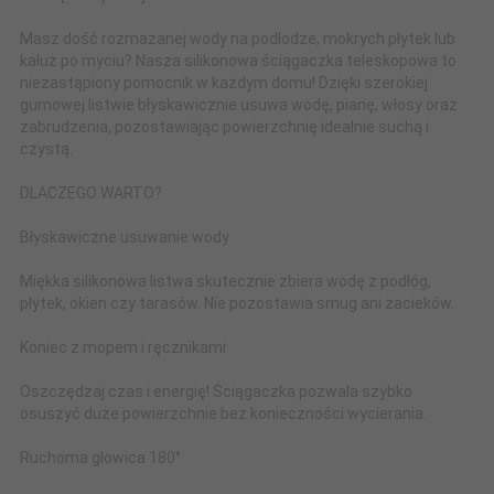
Masz dość rozmazanej wody na podłodze, mokrych płytek lub
kałuż po myciu? Nasza silikonowa ściągaczka teleskopowa to
niezastąpiony pomocnik w każdym domu! Dzięki szerokiej
gumowej listwie błyskawicznie usuwa wodę, pianę, włosy oraz
zabrudzenia, pozostawiając powierzchnię idealnie suchą i
czystą.
DLACZEGO WARTO?
Błyskawiczne usuwanie wody
Miękka silikonowa listwa skutecznie zbiera wodę z podłóg,
płytek, okien czy tarasów. Nie pozostawia smug ani zacieków.
Koniec z mopem i ręcznikami
Oszczędzaj czas i energię! Ściągaczka pozwala szybko
osuszyć duże powierzchnie bez konieczności wycierania.
Ruchoma głowica 180°