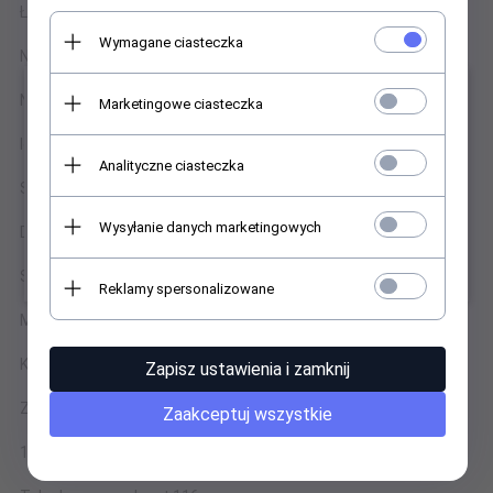
Łatwa w czyszczeniu
Wymagane ciasteczka
Nie pozostawia smug
×
Nie rysuje powierzchni
Marketingowe ciasteczka
Idealna do użytku domowego i profesjonalnego
Analityczne ciasteczka
SPECYFIKACJA
Wysyłanie danych marketingowych
Długość: 116 cm
Szerokość robocza: 49,5 cm
Reklamy spersonalizowane
Materiał: silikon + stal nierdzewna
Kolor: zgodny ze zdjęciami
Zapisz ustawienia i zamknij
ZAWARTOŚĆ ZESTAWU
Zaakceptuj wszystkie
1 × Silikonowa ściągaczka do wody