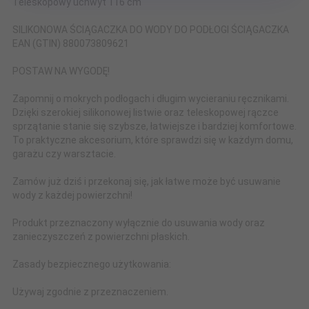
Teleskopowy uchwyt 116 cm
SILIKONOWA ŚCIĄGACZKA DO WODY DO PODŁOGI ŚCIĄGACZKA
EAN (GTIN) 880073809621
POSTAW NA WYGODĘ!
Zapomnij o mokrych podłogach i długim wycieraniu ręcznikami.
Dzięki szerokiej silikonowej listwie oraz teleskopowej rączce
sprzątanie stanie się szybsze, łatwiejsze i bardziej komfortowe.
To praktyczne akcesorium, które sprawdzi się w każdym domu,
garażu czy warsztacie.
Zamów już dziś i przekonaj się, jak łatwe może być usuwanie
wody z każdej powierzchni!
Produkt przeznaczony wyłącznie do usuwania wody oraz
zanieczyszczeń z powierzchni płaskich.
Zasady bezpiecznego użytkowania:
Używaj zgodnie z przeznaczeniem.