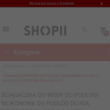
Strona korzysta z Cookies!
x
0
Kategorie
Strona główna
WSZYSTKIE PRODUKTY
ŚCIĄGACZKA DO WODY DO PODŁOGI SILIKONOWA DO PODŁÓG
DŁUGA TELESKOPOWA PRO (tds0957 )
ŚCIĄGACZKA DO WODY DO PODŁOGI
SILIKONOWA DO PODŁÓG DŁUGA