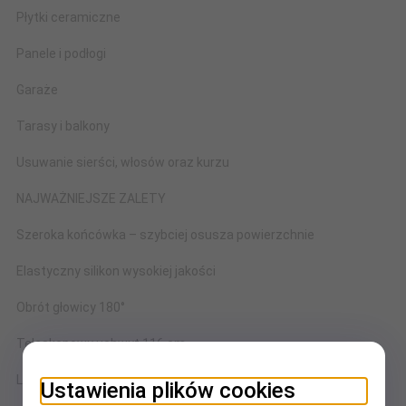
Płytki ceramiczne
Panele i podłogi
Garaże
Tarasy i balkony
Usuwanie sierści, włosów oraz kurzu
NAJWAŻNIEJSZE ZALETY
Szeroka końcówka – szybciej osusza powierzchnie
Elastyczny silikon wysokiej jakości
Obrót głowicy 180°
Teleskopowy uchwyt 116 cm
Lekka i wygodna konstrukcja
Ustawienia plików cookies