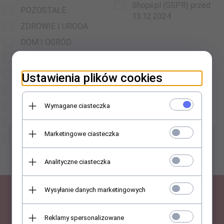
Shopii.pl (GSPR) przed
POZOSTAŁE
13.12.2024
ZDROWIE I URODA
DOM I OGRÓD
MODA
SPORT
Ustawienia plików cookies
ZWIERZĘTA
DZIECKO
Wymagane ciasteczka
MOTORYZACJA
Marketingowe ciasteczka
×
WSZYSTKIE
PRODUKTY
Analityczne ciasteczka
Wysyłanie danych marketingowych
SUBSKRYPCJA
Reklamy spersonalizowane