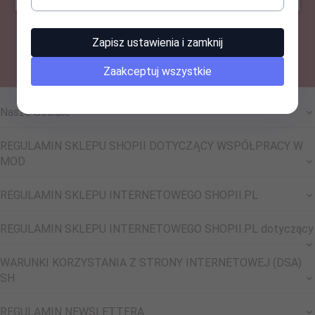
-- wpisz adres e-mail --
Zapisz ustawienia i zamknij
Zaakceptuj wszystkie
Nasze Sociale !
REGULAMIN SKLEPU SHOPII DOTYCZĄCY WSPÓŁPRACY W
MOD
REGULAMIN SKLEPU INTERNETOWEGO SHOPII.PL
REGULAMIN SKLEPU INTERNETOWEGO SHOPII.PL dotyczący
WARUNKI KORZYSTANIA Z STRONY INTERNETOWEJ (DSA)
SH
REGULAMIN NEWSLETTERA