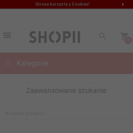
Strona korzysta z Cookies!
x
0
Kategorie
Zaawansowane szukanie
W nazwie produktu: