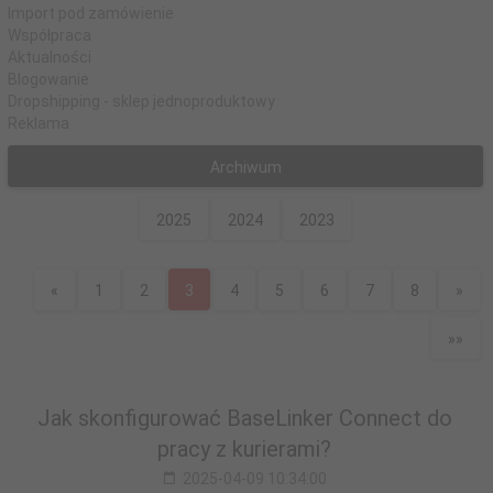
Import pod zamówienie
Współpraca
Aktualności
Blogowanie
Dropshipping - sklep jednoproduktowy
Reklama
Archiwum
2025
2024
2023
«
1
2
3
4
5
6
7
8
»
»»
Jak skonfigurować BaseLinker Connect do
pracy z kurierami?
2025-04-09 10:34:00