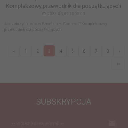
Kompleksowy przewodnik dla początkujących
2025-04-09 10:13:00
Jak założyć konto w BaseLinker Connect? Kompleksowy
przewodnik dla początkujących
«
1
2
3
4
5
6
7
8
»
»»
SUBSKRYPCJA
-- wpisz adres e-mail --